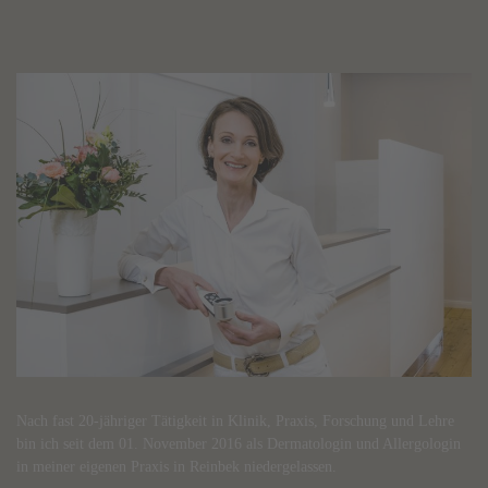
Nach fast 20-jähriger Tätigkeit in Klinik, Praxis, Forschung und Lehre
bin ich seit dem 01. November 2016 als Dermatologin und Allergologin
in meiner eigenen Praxis in Reinbek niedergelassen.