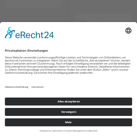
Ekzematöse
24.
August
2011, Hamburg
Hauterkrankungen in der
Praxis
Fortbildungsveranstaltung
für Dermatologen im
Dermatologikum
Hamburg
Evidenzbasierte
14.
September
2011, Kiel
Spezifische
Immuntherapie: Warum –
für wen – womit – wie
lange ?
Fortbildungsveranstaltung
für Allergologen, Fa.