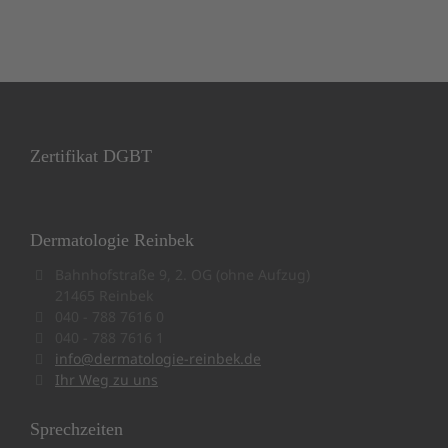
Zertifikat DGBT
Dermatologie Reinbek
Bahnhofstraße 9, 2. OG (ohne Aufzug)
21465 Reinbek
040 - 788 7616 0
040 - 788 7616 1
info@dermatologie-reinbek.de
Ihr Weg zu uns
Sprechzeiten